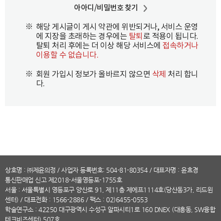
아아디/비밀번호 찾기
※
해당 게시글이 게시 약관에 위반되거나, 서비스 운영
에 지장을 초래하는 경우에는
탈퇴
로 적용이 됩니다.
탈퇴 처리 후에는 더 이상 해당 서비스에
접속하거나
이용할 수 없습니다.
※
회원 가입시 정보가 올바르지 않으면
삭제
처리 합니
다.
상호명 : ㈜제윤의정 / 사업자 등록번호: 504-81-80354 / 대표자명 : 윤효경
통신판매업 신고 제2018-서울영등포-1755호
서울 : 서울특별시 영등포구 양산로 91, 제11층 제에프1114호(당산동3가, 리드윈
센터) /
대표전화
: 1566-2886 / 팩스 : 02)6455-0553
학술연구소 : 42250 대구광역시 수성구 알파시티1로 160 DNEX (대흥동, SW융합
테크비즈센터) 507호