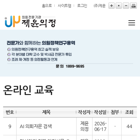
본문바로가기
홈으로
사이트맵
로그인
(주)제윤
온라인 교육
번호
제목
작성자
작성일
첨부
조회
제윤
2026-
9
AI 의회자문 검색
·
44
의정
06-17