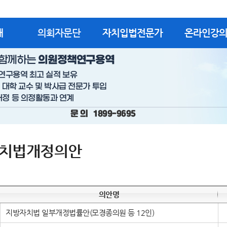
개
의회자문단
자치입법전문가
온라인강
치법개정의안
의안명
지방자치법 일부개정법률안(모경종의원 등 12인)